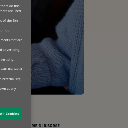
tners on this
Others are used
s of the Site
 on our
sements that are
d advertising,
dvertising
with the social
 external site;
rawn at any
All Cookies
CATEGORIE DI RISORSE