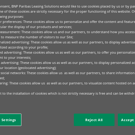
nsent, BNP Paribas Leasing Solutions would like to use cookies placed by us or by par
e of these cookies are strictly necessary for the proper functioning of this website. 
owing purposes:
ur preferences: These cookies allow us to personalize and offer the content and feature
cular the display of our products and services;
measurement: These cookies allow us and our partners, to understand how you access
to measure the number of visitors to our Site;
alized advertising: These cookies allow us as well as our partners, to display adverti
ized according to your profile;
ed advertising: These cookies allow us as well as our partners, to offer you personalize
t to your interests;
 advertising: These cookies allow us as well as our partners, to display personalized a
r location (geolocated advertising);
 social networks: These cookies allow us as well as our partners, to share information 
ed;
aring: These cookies allow us as well as our partners, to visualize content hosted on an
 to the installation of cookies which is not strictly necessary is free and can be withd
 Settings
Reject All
Accept 
e