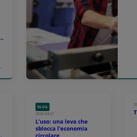
r
o
 a
li
2
BLOG
T
2026.04.21
L’uso: una leva che
sblocca l’economia
circolare