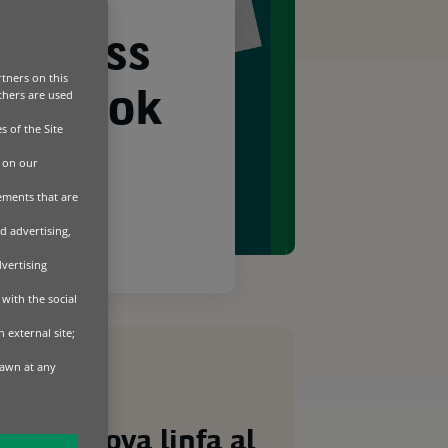
usiness
tners on this
Others are used
Outlook
s of the Site
 on our
sements that are
d advertising,
dvertising
with the social
 external site;
rawn at any
Dai nuova linfa al