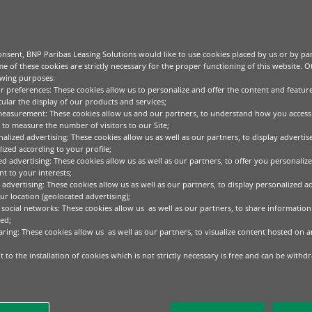
European B
nsent, BNP Paribas Leasing Solutions would like to use cookies placed by us or by par
e of these cookies are strictly necessary for the proper functioning of this website. 
Equipment 
owing purposes:
ur preferences: These cookies allow us to personalize and offer the content and feature
cular the display of our products and services;
2026
measurement: These cookies allow us and our partners, to understand how you access
to measure the number of visitors to our Site;
alized advertising: These cookies allow us as well as our partners, to display adverti
ized according to your profile;
ed advertising: These cookies allow us as well as our partners, to offer you personalize
Leggi il report
t to your interests;
 advertising: These cookies allow us as well as our partners, to display personalized a
r location (geolocated advertising);
 social networks: These cookies allow us as well as our partners, to share information 
ed;
aring: These cookies allow us as well as our partners, to visualize content hosted on an
inanziarie veloci,
 to the installation of cookies which is not strictly necessary is free and can be withd
e su misura