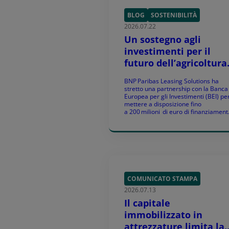
BLOG
SOSTENIBILITÀ
2026.07.22
Un sostegno agli
investimenti per il
futuro dell’agricoltura
europea, in
BNP Paribas Leasing Solutions ha
collaborazione con la
stretto una partnership con la Banca
Banca Europea per gli
Europea per gli Investimenti (BEI) pe
mettere a disposizione fino
Investimenti
a 200 milioni di euro di finanziament
a supporto degli investimenti in
agricoltura sostenibile e nella
bioeconomia in tutta Europa. Nel
quadro del programma, almeno
il 30 % del finanziamento è destinato
progetti a sostegno di asset sostenibi
che favoriscono l’azione […]
COMUNICATO STAMPA
2026.07.13
Il capitale
immobilizzato in
attrezzature limita la