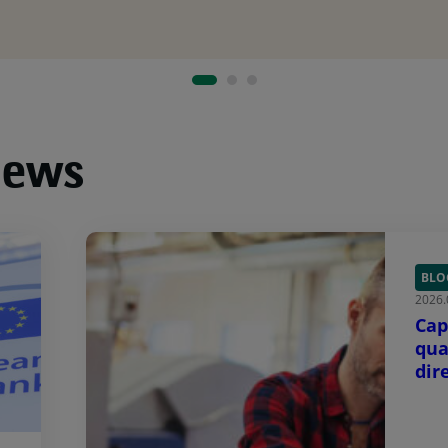
news
BLO
2026.
Cap
qua
dir
cre