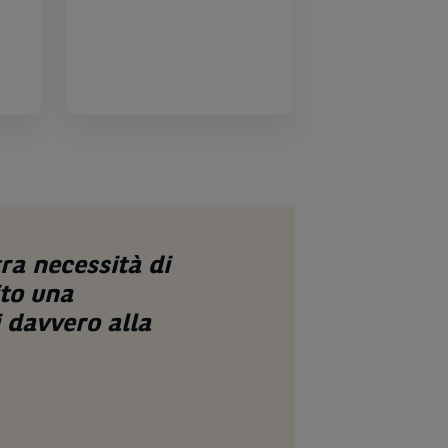
ra necessità di
La v
ito una
sett
 davvero alla
avev
obiet
Filipp
Fondatore