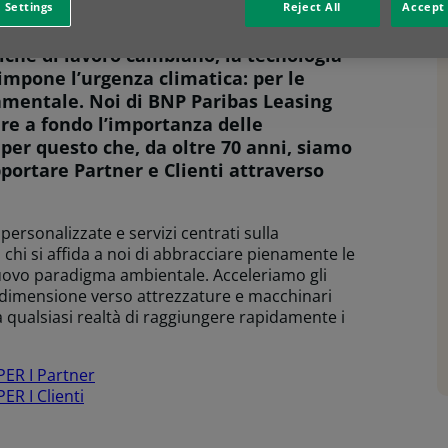
 Settings
Reject All
Accept 
iche di lavoro cambiano, la tecnologia
impone l’urgenza climatica: per le
amentale. Noi di BNP Paribas Leasing
re a fondo l’importanza delle
 per questo che, da oltre 70 anni, siamo
portare Partner e Clienti attraverso
ersonalizzate e servizi centrati sulla
 chi si affida a noi di abbracciare pienamente le
nuovo paradigma ambientale. Acceleriamo gli
i dimensione verso attrezzature e macchinari
a qualsiasi realtà di raggiungere rapidamente i
ER I Partner
R I Clienti