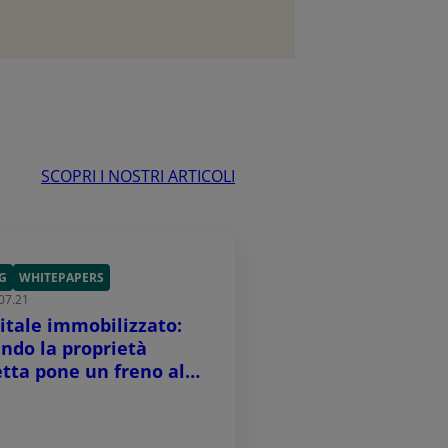
SCOPRI I NOSTRI ARTICOLI
G
WHITEPAPERS
07.21
itale immobilizzato:
ndo la proprietà
etta pone un freno alla
scita