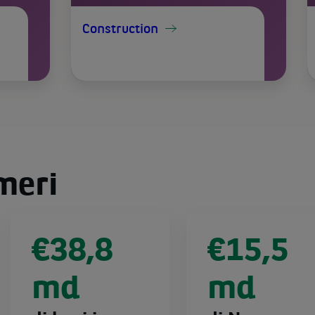
Construction
meri
€38,8
€15,5
md
md