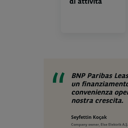
di attività
BNP Paribas Leas
un finanziamento 
convenienza oper
nostra crescita.
Seyfettin Koçak
Company owner, Else Elektrik A.Ş