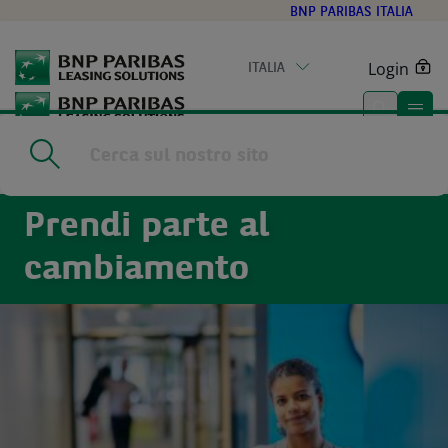
Go
BNP PARIBAS ITALIA
to
main
Login
ITALIA
content
Home
|
Lavora con noi
Prendi parte al
cambiamento