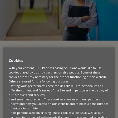
Aiutaci a dare forma al
Cookies
futuro della finanza
With your consent, BNP Paribas Leasing Solutions would like to use
sostenibile
cookies placed by us or by partners on this website. Some of these
cookies are strictly necessary for the proper functioning of this website.
Others are used for the following purposes:
Crediamo che la finanza possa essere tra gli attori
- setting your preferences: These cookies allow us to personalize and
offer the content and features of the Site and in particular the display of
principali del cambiamento.
our products and services;
- audience measurement: These cookies allow us and our partners, to
In BNP Paribas Leasing Solutions, i nostri team
understand how you access on our Website and to measure the number
lavorano al fianco delle aziende per supportare la
of visitors to our Site;
transizione verso modelli di consumo più
- non-personalized advertising: These cookies allow us as well as our
sostenibili, creando valore a lungo termine per la
partners, to display advertisements that are not personalized according