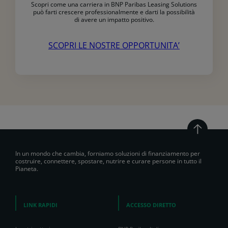
Scopri come una carriera in BNP Paribas Leasing Solutions
può farti crescere professionalmente e darti la possibilità
di avere un impatto positivo.
SCOPRI LE NOSTRE OPPORTUNITA’
In un mondo che cambia, forniamo soluzioni di finanziamento per
costruire, connettere, spostare, nutrire e curare persone in tutto il
Pianeta.
LINK RAPIDI
ACCESSO DIRETTO