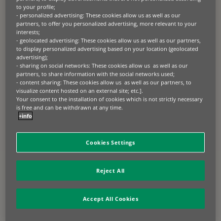
to your profile;
società in cui viviamo, per l’ambiente e per le
- personalized advertising: These cookies allow us as well as our
nostre persone.
partners, to offer you personalized advertising, more relevant to your
interests;
Unisciti a noi.
- geolocated advertising: These cookies allow us as well as our partners,
to display personalized advertising based on your location (geolocated
BNP Paribas Leasing Solutions è un’azienda in cui il
advertising);
lavoro di ciascuno contribuisce alla costruzione di
- sharing on social networks: These cookies allow us as well as our
partners, to share information with the social networks used;
un futuro migliore, in cui si può crescere,
- content sharing: These cookies allow us as well as our partners, to
sviluppare i propri talenti e le proprie competenze.
visualize content hosted on an external site; etc.].
Your consent to the installation of cookies which is not strictly necessary
SCOPRI LE NOSTRE OPPORTUNITÀ
is free and can be withdrawn at any time.
+info
Cookies Settings
Il nostro scopo: sbloccare un
futuro sostenibile.
Reject All
Per oltre 70 anni abbiamo supportato le aziende in
Accept All Cookies
settori chiave come agricoltura, construction,
trasporti, tecnologia e medicale, aiutandole a