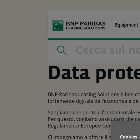
Go
to
main
content
Equipment 
SETTORI
SOLUZIONI
RISO
Home
|
Data protection
Data prot
BNP Paribas Leasing Solutions è ben con
fortemente digitale dell’economia e dei 
Sappiamo che per te è fondamentale esse
Per questo, vogliamo assicurarti che r
Regolamento Europeo Generale sulla Pr
Cookies
Ci impegniamo a offrire il migliore servi