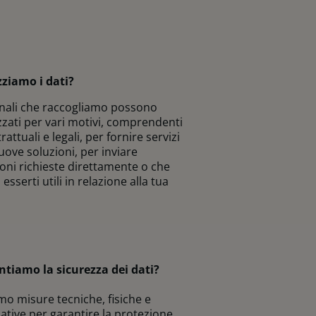
zziamo i dati?
onali che raccogliamo possono
izzati per vari motivi, comprendenti
trattuali e legali, per fornire servizi
uove soluzioni, per inviare
ni richieste direttamente o che
sserti utili in relazione alla tua
tiamo la sicurezza dei dati?
amo misure tecniche, fisiche e
ative per garantire la protezione