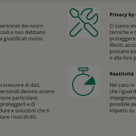
Privacy by
personali dei nostri
Ci siamo im
nziali e non debbano
tecniche e 
a giustificati motivi.
proteggere 
illeciti, ac
possano por
o alla loro 
Reattività
rocessore di dati,
Nel caso in
personali devono essere
che riguardi
zione particolare.
impegniamo 
proteggerli e di
possibile p
re e soluzioni che ti
impatto su d
re i tuoi diritti.