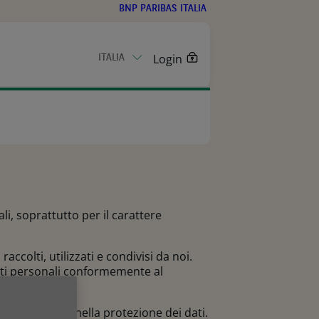
BNP PARIBAS ITALIA
Login
ITALIA
CONTATTACI
ction
i per i Clienti
bas in Italia
care
cati stampa
ls handling
ised technology
i, soprattutto per il carattere
colti, utilizzati e condivisi da noi.
ati personali conformemente al
e affidabilità nella protezione dei dati.