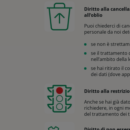
Diritto alla cancella
all’oblio
Puoi chiederci di can
personale da noi det
se non è strettam
se il trattamento
nell’ambito della 
se hai ritirato il
dei dati (dove appl
Diritto alla restrizi
Anche se hai già dato
richiedere, in ogni 
del trattamento dei t
Diritto di non esse