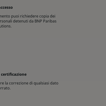
’accesso
ento puoi richiedere copia dei
ersonali detenuti da BNP Paribas
utions.
a certificazione
re la correzione di qualsiasi dato
rrato.