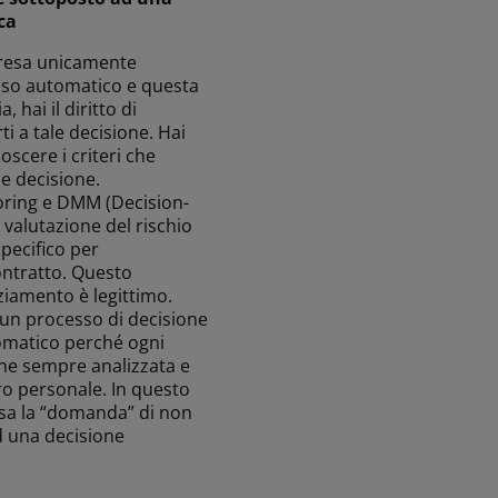
ca
presa unicamente
sso automatico e questa
 hai il diritto di
ti a tale decisione. Hai
noscere i criteri che
e decisione.
coring e DMM (Decision-
 valutazione del rischio
specifico per
ontratto. Questo
ziamento è legittimo.
 un processo di decisione
matico perché ogni
ene sempre analizzata e
o personale. In questo
a la “domanda” di non
d una decisione