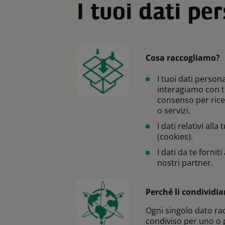
I tuoi dati pe
Cosa raccogliamo?
I tuoi dati person
interagiamo con t
consenso per rice
o servizi.
I dati relativi alla
(cookies).
I dati da te forniti 
nostri partner.
Perché li condividi
Ogni singolo dato ra
condiviso per uno o p