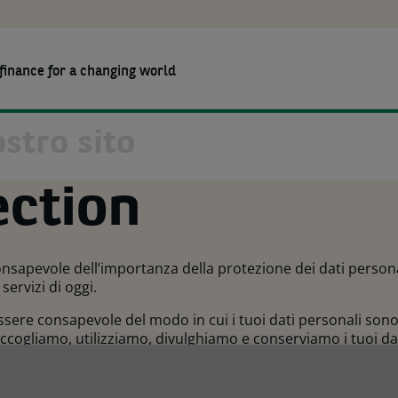
finance for a changing world
RSE
CHI SIAMO
LAVORA CON NOI
Agriculture
Soluzioni per i Partner
Chi siamo
Constru
Soluzion
BNP Pari
ection
Green technology
Wholesale
Sostenibilità
Health
Comuni
ICT
Codice di Condotta
Materia
Office equipment
Special
Transportation
sapevole dell’importanza della protezione dei dati personal
servizi di oggi.
re consapevole del modo in cui i tuoi dati personali sono rac
accogliamo, utilizziamo, divulghiamo e conserviamo i tuoi d
otezione dei Dati.
zio possibile ai nostri Clienti, fornendo, nel contempo, grand