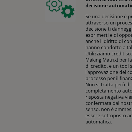
decisione automati
Se una decisione è 
attraverso un proce
decisione ti danneggia,
esprimerti e di oppor
anche il diritto di co
hanno condotto a tal
Utilizziamo credit s
Making Matrix) per la
di credito, e un tool 
l’approvazione del c
processo per il finan
Non si tratta però di
completamento auto
risposta negativa vi
confermata dal nostr
senso, non è ammess
essere sottoposto a
automatica.