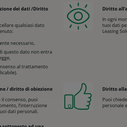
zione dei dati /Diritto
Diritto all
In ogni mom
cellare qualsiasi dato
tuoi dati p
enuto:
Leasing Sol
ente necessario,
 di questo dato non entra
legge,
 consenso al trattamento
icabile).
one / diritto di obiezione
Diritto all
 il consenso, puoi
Puoi chiede
momento, l’interruzione
personale e
uoi dati personali.
re sottoposto ad una