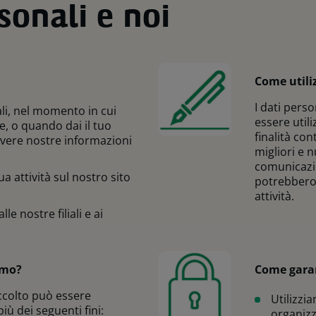
rsonali e noi
Come utili
I dati pers
ali, nel momento in cui
essere util
e, o quando dai il tuo
finalità con
vere nostre informazioni
migliori e n
comunicazio
 tua attività sul nostro sito
potrebbero e
attività.
alle nostre filiali e ai
amo?
Come garan
ccolto può essere
Utilizzi
iù dei seguenti fini:
organizz