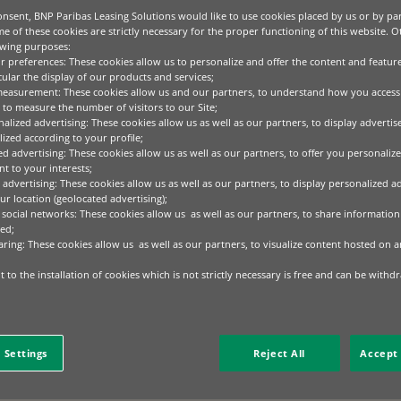
ione con te, abbiamo deciso di formalizzare i nostri impegni
nsent, BNP Paribas Leasing Solutions would like to use cookies placed by us or by par
e of these cookies are strictly necessary for the proper functioning of this website. 
owing purposes:
easing Solutions S.p.A.
ur preferences: These cookies allow us to personalize and offer the content and feature
cular the display of our products and services;
Lease Group S.A.
measurement: These cookies allow us and our partners, to understand how you access
to measure the number of visitors to our Site;
ng Solutions S.p.A.
alized advertising: These cookies allow us as well as our partners, to display adverti
e Group S.A.
ized according to your profile;
ed advertising: These cookies allow us as well as our partners, to offer you personalize
Leasing Solutions S.p.A.
t to your interests;
 advertising: These cookies allow us as well as our partners, to display personalized a
 personali, puoi contattare direttamente la nostra funzione d
r location (geolocated advertising);
 social networks: These cookies allow us as well as our partners, to share information 
ed;
tection.italy@bnpparibas.com
;
aring: These cookies allow us as well as our partners, to visualize content hosted on an
Paribas Leasing Solutions S.p.A., Data Protection Officer, pia
 to the installation of cookies which is not strictly necessary is free and can be withd
gni
 Settings
Reject All
Accept 