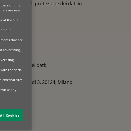
 in materia di protezione dei dati in
tners on this
Others are used
s of the Site
 on our
sements that are
d advertising,
dvertising
i protezione dei dati:
with the social
 external site;
zza Lina Bo Bardi 3, 20124, Milano,
rawn at any
All Cookies