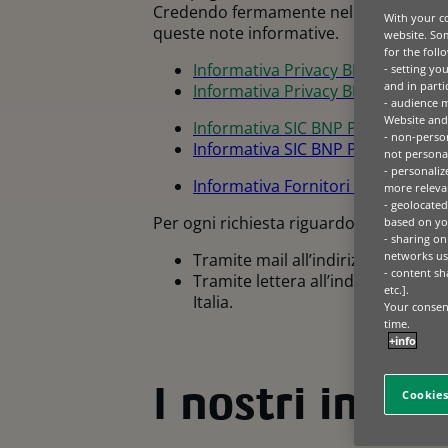
Credendo fermamente nella nostra relaz
With your co
queste note informative.
website. Som
for the foll
Informativa Privacy BNP Paribas L
- setting yo
and in parti
Informativa Privacy BNP Paribas 
- audience 
Website and 
Informativa SIC BNP Paribas Leasi
- non-person
Informativa SIC BNP Paribas Leas
not personal
- personaliz
Informativa Fornitori BNP Paribas 
more relevan
- geolocated
Per ogni richiesta riguardo ai tuoi dati
based on you
- sharing on
networks us
Tramite mail all’indirizzo:
datapro
- content sh
Tramite lettera all’indirizzo: BNP 
etc.].
Italia.
Your consent
time.
+info
I nostri impe
Cookies