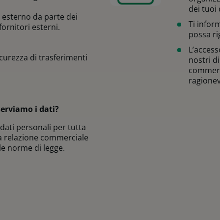
dei tuoi 
o esterno da parte dei
Ti infor
 fornitori esterni.
possa ri
L’accesso
icurezza di trasferimenti
nostri di
commerc
ragione
rviamo i dati?
dati personali per tutta
ra relazione commerciale
le norme di legge.