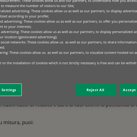
measurement: These cookies allow us and our partners, to understand how you access
to measure the number of visitors to our Site;
alized advertising: These cookies allow us as well as our partners, to display adverti
ized according to your profile;
ed advertising: These cookies allow us as well as our partners, to offer you personalize
t to your interests;
 advertising: These cookies allow us as well as our partners, to display personalized a
r location (geolocated advertising);
 social networks: These cookies allow us as well as our partners, to share information 
ed;
aring: These cookies allow us as well as our partners, to visualize content hosted on an
 to the installation of cookies which is not strictly necessary is free and can be withd
 Settings
Reject All
Accept 
uovi flussi di reddito e dare ai tuoi Clienti la possibilità di
u misura, puoi: