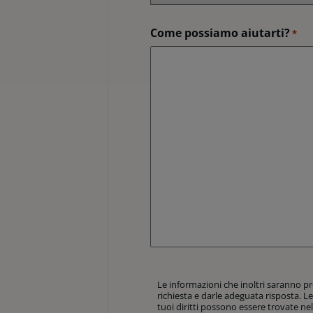
Come possiamo aiutarti?
*
Le
Le informazioni che inoltri saranno p
informazioni
richiesta e darle adeguata risposta. Le
che
tuoi diritti possono essere trovate ne