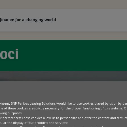
finance for a changing world
oci
nsent, BNP Paribas Leasing Solutions would like to use cookies placed by us or by par
e of these cookies are strictly necessary for the proper functioning of this website. 
owing purposes:
ur preferences: These cookies allow us to personalize and offer the content and feature
cular the display of our products and services;