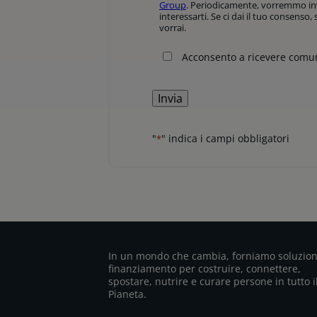
Group
. Periodicamente, vorremmo invi
inoltri
interessarti. Se ci dai il tuo consenso
saranno
vorrai.
processate
da
Acconsento a ricevere comun
BNP
Paribas
Leasing
Solutions
per
"
" indica i campi obbligatori
*
permetterci
di
rivedere
la
richiesta
e
darle
adeguata
In un mondo che cambia, forniamo soluzion
risposta.
finanziamento per costruire, connettere,
Le
spostare, nutrire e curare persone in tutto i
informazioni
Pianeta.
su