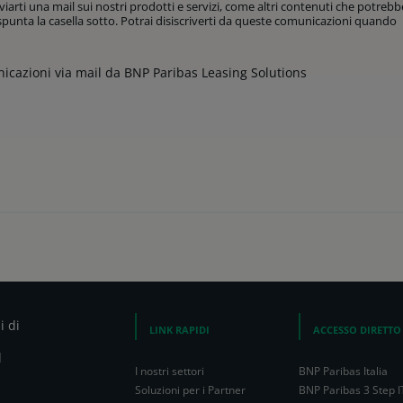
arti una mail sui nostri prodotti e servizi, come altri contenuti che potreb
, spunta la casella sotto. Potrai disiscriverti da queste comunicazioni quando
icazioni via mail da BNP Paribas Leasing Solutions
i di
LINK RAPIDI
ACCESSO DIRETTO
l
I nostri settori
BNP Paribas Italia
Soluzioni per i Partner
BNP Paribas 3 Step I