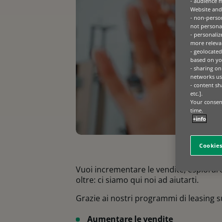
- audience 
Website and 
- non-person
not personal
- personaliz
more relevan
- geolocated
based on you
- sharing on
networks us
- content sh
etc.].
Your consent
time.
+info
Cookies
Vuoi incrementare le vendite, esplorare n
oltre: ci siamo qui noi ad aiutarti.
Grazie ai nostri programmi di leasing s
Aumentare le vendite