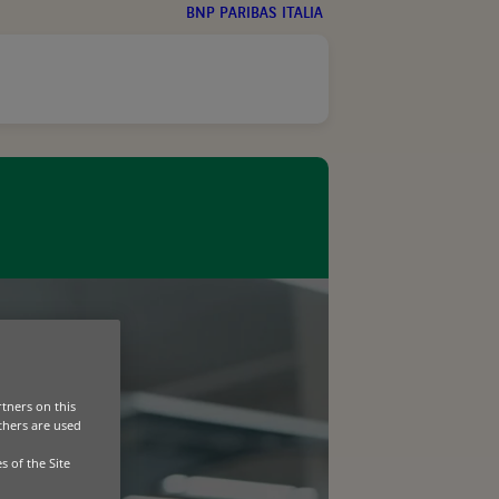
BNP PARIBAS ITALIA
tners on this
Others are used
s of the Site