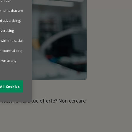
 on our
sements that are
d advertising,
dvertising
with the social
 external site;
rawn at any
All Cookies
 investire nelle tue offerte? Non cercare