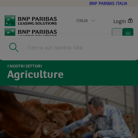
Go
BNP PARIBAS ITALIA
to
main
Login
ITALIA
content
Home
|
I nostri settori
|
Agriculture
I NOSTRI SETTORI
Agriculture