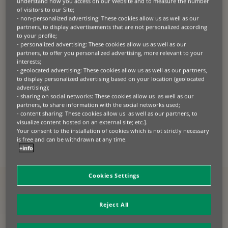
understand how you access on our Website and to measure the number
of visitors to our Site;
Se sei un produttore o fornitore di attrezzature
- non-personalized advertising: These cookies allow us as well as our
Rafforza il tuo business collaborando con noi.
partners, to display advertisements that are not personalized according
Aumenta le vendite, accresci la soddisfazione
to your profile;
- personalized advertising: These cookies allow us as well as our
del Cliente e diventa sempre più sostenibile.
partners, to offer you personalized advertising, more relevant to your
interests;
Se sei un’azienda
- geolocated advertising: These cookies allow us as well as our partners,
Fatti supportare da noi per conoscere come
to display personalized advertising based on your location (geolocated
possiamo potenziare la tua attività con le nostre
advertising);
soluzioni di leasing e di gestione dei beni
- sharing on social networks: These cookies allow us as well as our
partners, to share information with the social networks used;
CONTATTACI
- content sharing: These cookies allow us as well as our partners, to
visualize content hosted on an external site; etc.].
Your consent to the installation of cookies which is not strictly necessary
is free and can be withdrawn at any time.
+info
Cookies Settings
Tra i beni per agricoltura e
allevamento che finanziamo
Reject All
maggiormente ci sono: