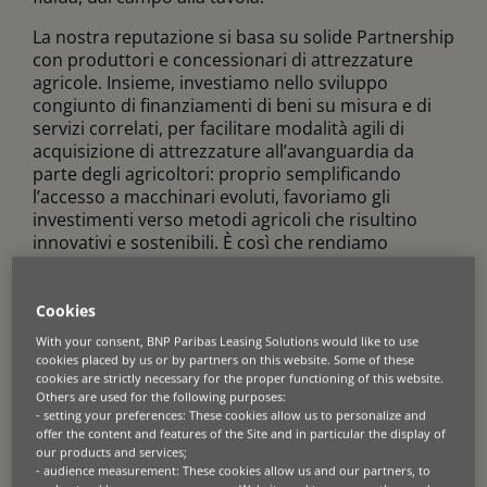
La nostra reputazione si basa su solide Partnership
con produttori e concessionari di attrezzature
agricole. Insieme, investiamo nello sviluppo
congiunto di finanziamenti di beni su misura e di
servizi correlati, per facilitare modalità agili di
acquisizione di attrezzature all’avanguardia da
parte degli agricoltori: proprio semplificando
l’accesso a macchinari evoluti, favoriamo gli
investimenti verso metodi agricoli che risultino
innovativi e sostenibili. È così che rendiamo
concreto il nostro impegno a promuovere
l’innovazione agricola.
Cookies
With your consent, BNP Paribas Leasing Solutions would like to use
cookies placed by us or by partners on this website. Some of these
cookies are strictly necessary for the proper functioning of this website.
Others are used for the following purposes:
- setting your preferences: These cookies allow us to personalize and
offer the content and features of the Site and in particular the display of
Dai nuova linfa al tuo
our products and services;
- audience measurement: These cookies allow us and our partners, to
business