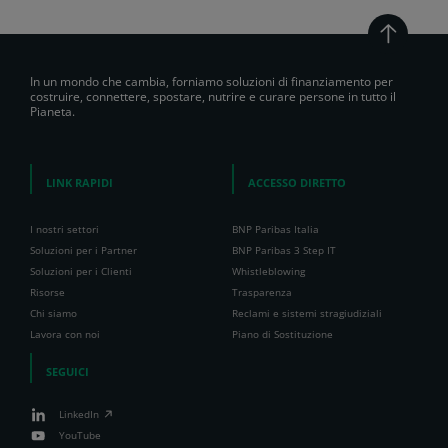
In un mondo che cambia, forniamo soluzioni di finanziamento per
costruire, connettere, spostare, nutrire e curare persone in tutto il
Pianeta.
LINK RAPIDI
ACCESSO DIRETTO
I nostri settori
BNP Paribas Italia
Soluzioni per i Partner
BNP Paribas 3 Step IT
Soluzioni per i Clienti
Whistleblowing
Risorse
Trasparenza
Chi siamo
Reclami e sistemi stragiudiziali
Lavora con noi
Piano di Sostituzione
SEGUICI
LinkedIn
YouTube