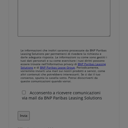
Le
Le informazioni che inoltri saranno processate da BNP Paribas
informazioni
Leasing Solutions per permetterci di rivedere la richiesta e
darle adeguata risposta. Le informazioni su come sono gestiti i
che
tuoi dati personali e su come esercitare i tuoi diritti possono
essere trovate nell’Informativa privacy di
BNP Paribas Leasing
inoltri
Solutions
e di
BNP Paribas Lease Group
. Periodicamente,
vorremmo inviarti una mail sui nostri prodotti e servizi, come
saranno
altri contenuti che potrebbero interessarti. Se ci dai il tuo
processate
consenso, spunta la casella sotto. Potrai disiscriverti da
queste comunicazioni quando vorrai.
da
BNP
Acconsento a ricevere comunicazioni
Paribas
via mail da BNP Paribas Leasing Solutions
Leasing
Solutions
per
permetterci
di