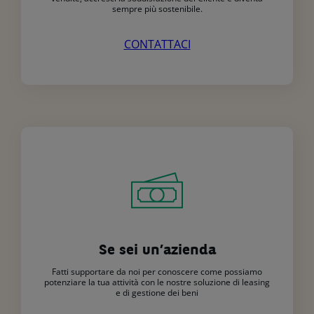
i
sempre più sostenibile.
tuoi
diritti
CONTATTACI
possono
essere
trovate
nell’Informativa
privacy
di
BNP
Paribas
Leasing
Solutions
e
di
BNP
Paribas
Se sei un’azienda
Lease
Group.
Fatti supportare da noi per conoscere come possiamo
potenziare la tua attività con le nostre soluzione di leasing
Periodicamente,
e di gestione dei beni
vorremmo