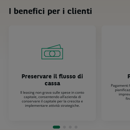
I benefici per i clienti
Preservare il flusso di
P
cassa
Pagamenti fi
pianifica
Il leasing non grava sulle spese in conto
imprev
capitale, consentendo all’azienda di
fi
conservare il capitale per la crescita e
implementare attività strategiche.