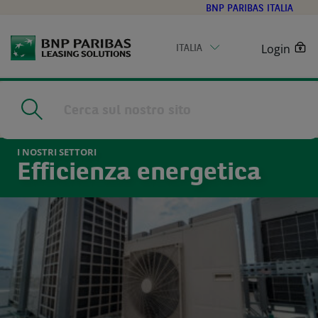
Go
BNP PARIBAS ITALIA
to
main
Login
ITALIA
content
Home
|
I nostri settori
|
Green technology
|
Efficienza energetica
I NOSTRI SETTORI
Efficienza energetica