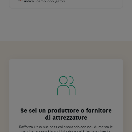
*
"
" indica i campi obbligatori
rivedere
la
richiesta
e
darle
adeguata
risposta.
Le
informazioni
su
come
sono
gestiti
i
tuoi
dati
personali
e
Se sei un produttore o fornitore
su
di attrezzature
come
Rafforza il tuo business collaborando con noi. Aumenta le
esercitare
vendite, accresci la soddisfazione del Cliente e diventa