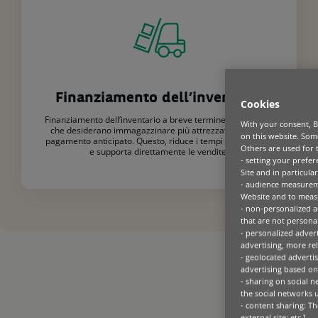
Finanziamento dell’inventario
Cookies
Finanziamento dell’inventario a breve termine per i dealer
With your consent, B
che desiderano immagazzinare più attrezzature, senza
on this website. Some
pagamento anticipato. Questo, riduce i tempi di consegna
Others are used for 
e supporta direttamente le vendite.
- setting your prefer
Site and in particula
- audience measurem
Website and to measu
- non-personalized a
that are not personal
- personalized advert
advertising, more rel
- geolocated advertis
advertising based on
- sharing on social 
the social networks 
- content sharing: Th
external site; etc.].