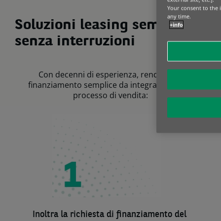
Your consent to the i
any time.
Soluzioni leasing semplici e
+info
senza interruzioni
Con decenni di esperienza, rendiamo il
finanziamento semplice da integrare nel tuo
processo di vendita:
Inoltra la richiesta di finanziamento del