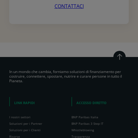
inviarti
CONTATTACI
una
mail
sui
nostri
prodotti
e
servizi,
come
altri
contenuti
che
In un mondo che cambia, forniamo soluzioni di finanziamento per
costruire, connettere, spostare, nutrire e curare persone in tutto il
potrebbero
Pianeta.
interessarti.
Se
ci
LINK RAPIDI
ACCESSO DIRETTO
dai
il
tuo
I nostri settori
BNP Paribas Italia
consenso,
Soluzioni per i Partner
BNP Paribas 3 Step IT
spunta
Soluzioni per i Clienti
Whistleblowing
la
Risorse
Trasparenza