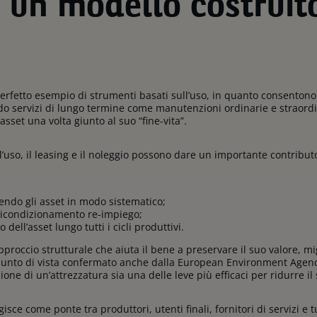
g: un modello costruit
l perfetto esempio di strumenti basati sull’uso, in quanto consentono 
do servizi di lungo termine come manutenzioni ordinarie e straord
asset una volta giunto al suo “fine-vita”.
’uso, il leasing e il noleggio possono dare un importante contributo 
do gli asset in modo sistematico;
 ricondizionamento re-impiego;
 dell’asset lungo tutti i cicli produttivi.
approccio strutturale che aiuta il bene a preservare il suo valore, m
unto di vista confermato anche dalla European Environment Agenc
zione di un’attrezzatura sia una delle leve più efficaci per ridurre 
isce come ponte tra produttori, utenti finali, fornitori di servizi e tu