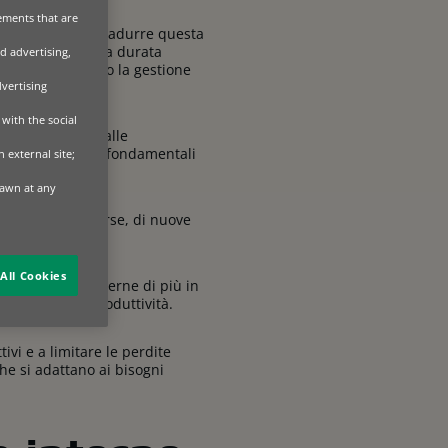
sements that are
tutti viviamo
. Tradurre questa
he supportino una durata
d advertising,
 responsabilizzino la gestione
dvertising
with the social
à delle imprese alle
 uno dei pilastri fondamentali
 external site;
rawn at any
rsità delle risorse, di nuove
.
All Cookies
rispetto a possederne di più in
migliorare la produttività.
tivi e a limitare le perdite
che si adattano ai bisogni