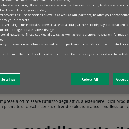
to measure the number of visitors to our Site;
alized advertising: These cookies allow us as well as our partners, to display adverti
o a
sbloccare l’economia circolare per preservare il mondo in cui 
ized according to your profile;
 mera intenzione. Occorre strutturare nuovi modelli di business c
ed advertising: These cookies allow us as well as our partners, to offer you personalize
asset, che incrementino l’efficienza nell’utilizzo delle risorse e che
t to your interests;
 advertising: These cookies allow us as well as our partners, to display personalized a
r location (geolocated advertising);
 social networks: These cookies allow us as well as our partners, to share information 
mplice cambio di terminologia. L’uso infatti trasforma l’accessibilit
ed;
e nel tempo, generando valore, ed è proprio l’uso che può diventare
aring: These cookies allow us as well as our partners, to visualize content hosted on an
più circolari.
 to the installation of cookies which is not strictly necessary is free and can be withd
onomica era costruita intorno al possesso ma, in un contesto di sca
 standard ambientali, questo modello è sempre più sotto pressione
 Settings
Reject All
Accept 
utilizzare al meglio le potenzialità di un asset apporta più benefici 
ance e la longevità rispetto ai volumi, aiuta a ridurre gli sprechi e 
mprese a ottimizzare l’utilizzo degli attivi, a estendere i cicli produt
lla prematura obsolescenza, offrendo soluzioni ancor più flessibili 