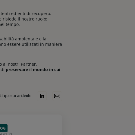
utenti ed enti di recupero.
isiede il nostro ruolo:
nel tempo.
sabilità ambientale e la
no essere utilizzati in maniera
 ai nostri Partner,
 di
preservare il mondo in cui
di questo articolo
LOG
6.02.17