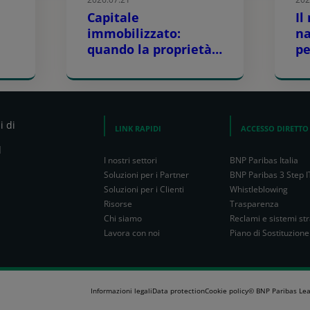
Capitale
Il
immobilizzato:
na
quando la proprietà
p
diretta pone un freno
alla crescita
la
gli
i di
LINK RAPIDI
ACCESSO DIRETTO
l
I nostri settori
BNP Paribas Italia
Soluzioni per i Partner
BNP Paribas 3 Step I
Soluzioni per i Clienti
Whistleblowing
Risorse
Trasparenza
Chi siamo
Reclami e sistemi str
Lavora con noi
Piano di Sostituzione
Informazioni legali
Data protection
Cookie policy
© BNP Paribas Lea