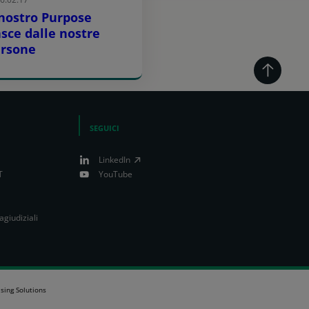
 nostro Purpose
sce dalle nostre
ersone
SEGUICI
LinkedIn
T
YouTube
agiudiziali
sing Solutions