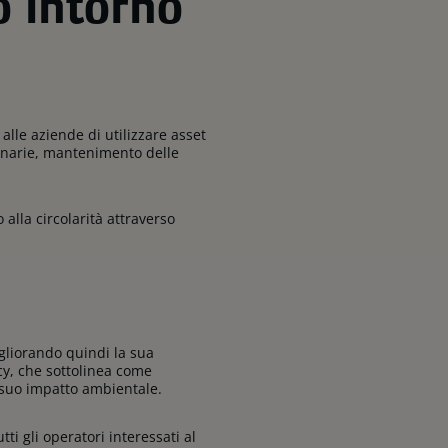
o intorno
alle aziende di utilizzare asset
inarie, mantenimento delle
alla circolarità attraverso
igliorando quindi la sua
y, che sottolinea come
il suo impatto ambientale.
tti gli operatori interessati al