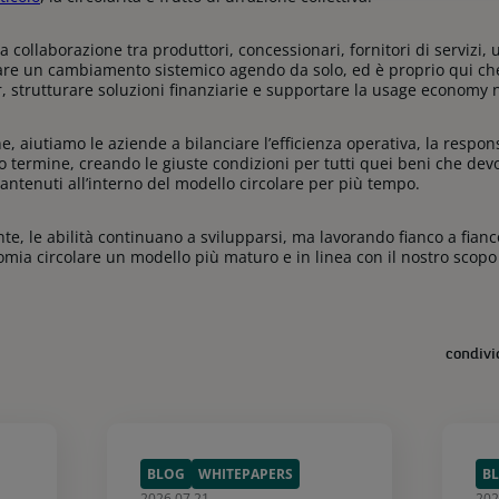
ta collaborazione tra produttori, concessionari, fornitori di servizi, 
re un cambiamento sistemico agendo da solo, ed è proprio qui che r
er, strutturare soluzioni finanziarie e supportare la usage economy 
, aiutiamo le aziende a bilanciare l’efficienza operativa, la respon
o termine, creando le giuste condizioni per tutti quei beni che devo
antenuti all’interno del modello circolare per più tempo.
e, le abilità continuano a svilupparsi, ma lavorando fianco a fianco
mia circolare un modello più maturo e in linea con il nostro scopo
condivi
BLOG
WHITEPAPERS
B
2026.07.21
202