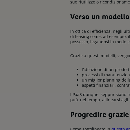
suo riutilizzo o ricondizioname
Verso un modello
In ottica di efficienza, negli 
di leasing come, ad esempio, i
possesso, legandosi in modo e
Grazie a questi modelli, vengon
l’ideazione di un prodott
processi di manutenzione
un miglior planning dell
aspetti finanziari, contr
I PaaS dunque, seppur siano m
può, nel tempo, allinearsi agli
Progredire grazie
Come sottolineato in
questo ar