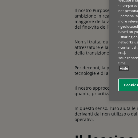
Website and 
- non-person
Il nostro Purpose è un impegn
not personal
ambizione in realtà non è una
- personaliz
maggiore della vita utile di un 
more relevan
- geolocated
del fine-vita dell’asset stesso.
based on you
- sharing on
Non si tratta, dunque, di un se
networks us
attrezzature e la loro gestion
- content sh
della transizione verso modelli 
etc.].
Your consent
time.
Per decenni, la performance ec
+info
tecnologie e di aumento degli
Cookies
Il nostro approccio è diverso: 
quanto, prioritizzare la perform
In questo senso, l’uso aiuta le i
derivanti dal non utilizzo o da
operativi.