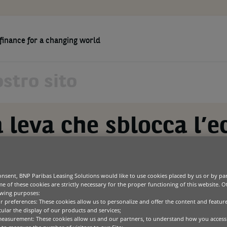
finance for a changing world
RSE
CHI SIAMO
LAVORA CON NOI
onomia circolare
Agriculture
Soluzioni per i Partner
Chi siamo
Constru
Soluzion
BNP Pari
Green technology
Wholesale
Sostenibilità
Health
Comuni
a leva che sblocca l’
ICT
Codice di Condotta
Materia
Office equipment
Special
Transportation
nsent, BNP Paribas Leasing Solutions would like to use cookies placed by us or by par
e of these cookies are strictly necessary for the proper functioning of this website. 
’economia circolare attraverso l’uso
“, abbiamo fatto luce su come il
owing purposes:
 sul perché progredire verso modelli circolari richieda azioni prati
ur preferences: These cookies allow us to personalize and offer the content and feature
cular the display of our products and services;
measurement: These cookies allow us and our partners, to understand how you access
i questo viaggio è, per l’appunto, l’uso.