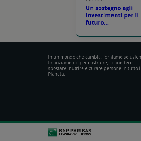
Un sostegno agli
investimenti per il
futuro
dell’agricoltura
europea, in
collaborazione con 
Banca Europea per 
In un mondo che cambia, forniamo soluzion
Investimenti
finanziamento per costruire, connettere,
spostare, nutrire e curare persone in tutto i
Pianeta.