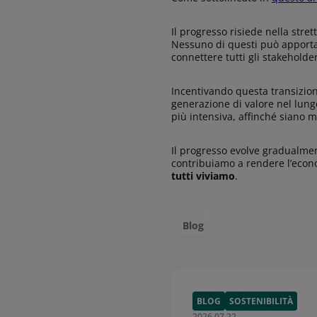
Il progresso risiede nella stret
Nessuno di questi può apporta
connettere tutti gli stakehold
Incentivando questa transizione
generazione di valore nel lung
più intensiva, affinché siano m
Il progresso evolve gradualment
contribuiamo a rendere l’econo
tutti viviamo
.
Blog
BLOG
SOSTENIBILITÀ
2026.07.22