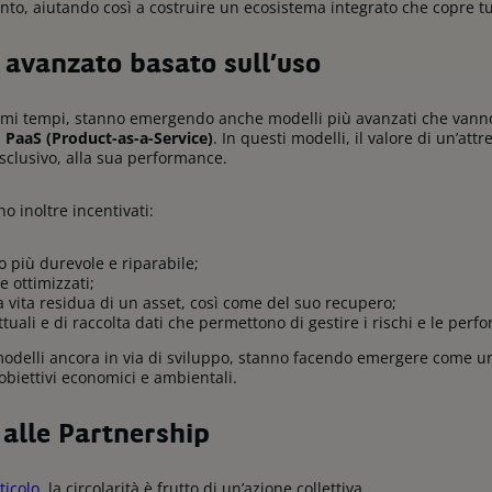
nto, aiutando così a costruire un ecosistema integrato che copre tutt
 avanzato basato sull’uso
ultimi tempi, stanno emergendo anche modelli più avanzati che vanno 
l
PaaS (Product-as-a-Service)
. In questi modelli, il valore di un’att
sclusivo, alla sua performance.
o inoltre incentivati:
o più durevole e riparabile;
 ottimizzati;
a vita residua di un asset, così come del suo recupero;
attuali e di raccolta dati che permettono di gestire i rischi e le per
odelli ancora in via di sviluppo, stanno facendo emergere come un
 obiettivi economici e ambientali.
 alle Partnership
ticolo
, la circolarità è frutto di un’azione collettiva.