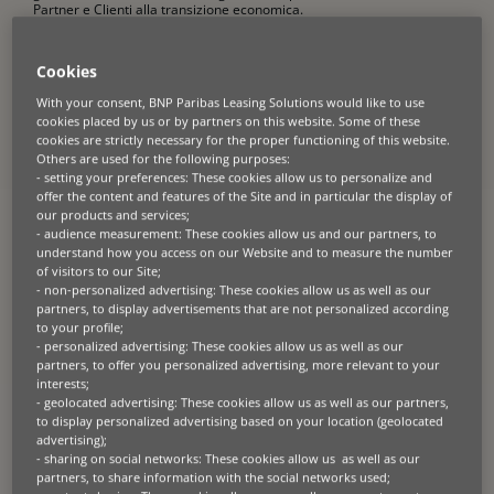
Partner e Clienti alla transizione economica.
Non pretendiamo di risolvere il tema della circolarità: sicuramente
Cookies
però, desideriamo
intraprendere un viaggio, lavorando passo
dopo passo con i nostri Partner
per rendere la “circolarità” più
With your consent, BNP Paribas Leasing Solutions would like to use
scalabile e più impattante nel tempo.
cookies placed by us or by partners on this website. Some of these
cookies are strictly necessary for the proper functioning of this website.
Others are used for the following purposes:
Che cosa significa Economia
- setting your preferences: These cookies allow us to personalize and
offer the content and features of the Site and in particular the display of
Circolare e perché è
our products and services;
importante
- audience measurement: These cookies allow us and our partners, to
understand how you access on our Website and to measure the number
of visitors to our Site;
- non-personalized advertising: These cookies allow us as well as our
L’Economia Circolare offre un’alternativa al tradizionale modello
partners, to display advertisements that are not personalized according
lineare del
comprare, produrre, utilizzare, smaltire.
Essa mira invece
a:
to your profile;
- personalized advertising: These cookies allow us as well as our
partners, to offer you personalized advertising, more relevant to your
ridurre la pressione sulle risorse naturali
interests;
estendere la vita utile dei prodotti e dei loro componenti
- geolocated advertising: These cookies allow us as well as our partners,
mantenere i materiali e gli asset in circolazione più a lungo,
to display personalized advertising based on your location (geolocated
attraverso il riutilizzo, il ricondizionamento, la rigenerazione e
advertising);
il riciclo
- sharing on social networks: These cookies allow us as well as our
Questa transizione dal modello lineare a quello circolare sta
partners, to share information with the social networks used;
diventando una priorità in Europa
e, la Commissione Europea,