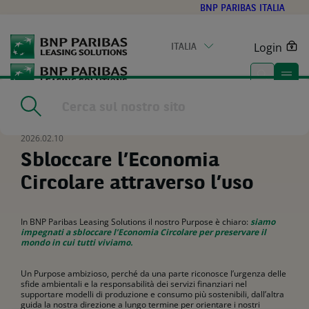
Go
BNP PARIBAS ITALIA
to
main
Login
ITALIA
content
Home
|
Risorse
|
Sbloccare l’Economia Circolare attraverso l’uso
2026.02.10
Sbloccare l’Economia
Circolare attraverso l’uso
In BNP Paribas Leasing Solutions il nostro Purpose è chiaro:
siamo
impegnati a sbloccare l’Economia Circolare per preservare il
mondo in cui tutti viviamo.
Un Purpose ambizioso, perché da una parte riconosce l’urgenza delle
sfide ambientali e la responsabilità dei servizi finanziari nel
supportare modelli di produzione e consumo più sostenibili, dall’altra
guida la nostra direzione a lungo termine per orientare i nostri