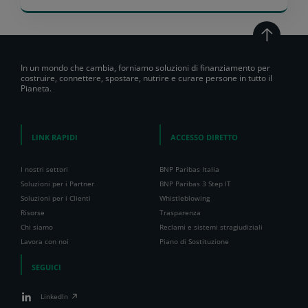
In un mondo che cambia, forniamo soluzioni di finanziamento per
costruire, connettere, spostare, nutrire e curare persone in tutto il
Pianeta.
LINK RAPIDI
ACCESSO DIRETTO
I nostri settori
BNP Paribas Italia
Soluzioni per i Partner
BNP Paribas 3 Step IT
Soluzioni per i Clienti
Whistleblowing
Risorse
Trasparenza
Chi siamo
Reclami e sistemi stragiudiziali
Lavora con noi
Piano di Sostituzione
SEGUICI
LinkedIn