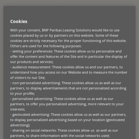
Per rendere concreto questo Purpose non bastano le buone
intenzioni. È necessario che tutti i nostri team siano ingaggiati,
coinvolti e supportati e che abbiano le giuste competenze per dar
Cookies
forma, far crescere e far fiorire il nostro futuro. Ecco perché la nostra
promessa è costituta da tre pilastri:
Shape, Grow e Thrive.
With your consent, BNP Paribas Leasing Solutions would like to use
cookies placed by us or by partners on this website. Some of these
Insieme, riflettono il modo in cui supportiamo le nostre persone nel
cookies are strictly necessary for the proper functioning of this website.
contribuire a rendere il futuro più sostenibile, costruendo al
Others are used for the following purposes:
contempo dei percorsi di carriera significativi e premianti.
- setting your preferences: These cookies allow us to personalize and
offer the content and features of the Site and in particular the display of
our products and services;
Dar forma a un futuro
- audience measurement: These cookies allow us and our partners, to
understand how you access on our Website and to measure the number
migliore
of visitors to our Site;
- non-personalized advertising: These cookies allow us as well as our
partners, to display advertisements that are not personalized according
“Shape”
abilita le nostre persone a contribuire attivamente alla
to your profile;
trasformazione del nostro business e del modello operativo. In questo
- personalized advertising: These cookies allow us as well as our
senso, incoraggiamo lo spirito di iniziativa, la collaborazione e
partners, to offer you personalized advertising, more relevant to your
l’innovazione, così che ciascuno possa avere un impatto tangibile
sulle nostre attività, sui Clienti e sulle comunità che sosteniamo.
interests;
- geolocated advertising: These cookies allow us as well as our partners,
to display personalized advertising based on your location (geolocated
Includere i nostri team nello sviluppo di soluzioni più responsabili e di
advertising);
lungo termine, ci permette di creare nuove opportunità da tradurre in
- sharing on social networks: These cookies allow us as well as our
azioni.
partners, to share information with the social networks used;