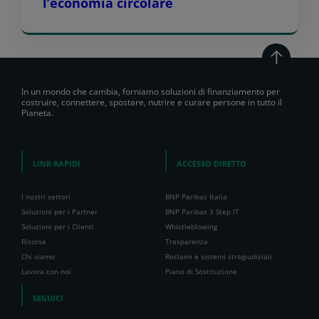
l’economia circolare
In un mondo che cambia, forniamo soluzioni di finanziamento per
costruire, connettere, spostare, nutrire e curare persone in tutto il
Pianeta.
LINK RAPIDI
ACCESSO DIRETTO
I nostri settori
BNP Paribas Italia
Soluzioni per i Partner
BNP Paribas 3 Step IT
Soluzioni per i Clienti
Whistleblowing
Risorse
Trasparenza
Chi siamo
Reclami e sistemi stragiudiziali
Lavora con noi
Piano di Sostituzione
SEGUICI