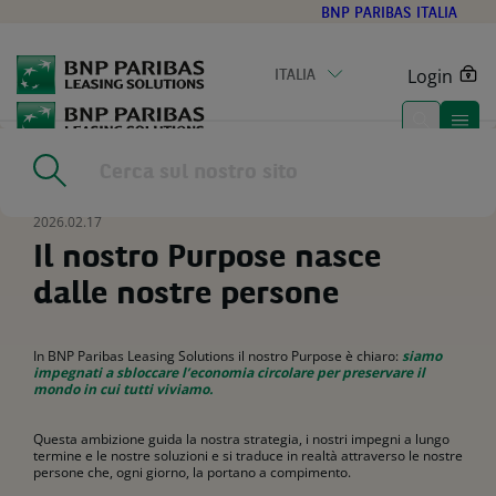
Go
BNP PARIBAS ITALIA
to
main
Login
ITALIA
content
Home
|
Risorse
|
Il nostro Purpose nasce dalle nostre persone
2026.02.17
Il nostro Purpose nasce
dalle nostre persone
In BNP Paribas Leasing Solutions il nostro Purpose è chiaro:
siamo
impegnati a sbloccare l’economia circolare per preservare il
mondo in cui tutti viviamo.
Questa ambizione guida la nostra strategia, i nostri impegni a lungo
termine e le nostre soluzioni e si traduce in realtà attraverso le nostre
persone che, ogni giorno, la portano a compimento.