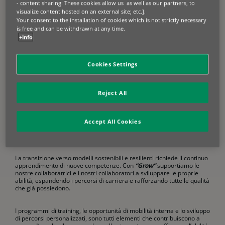
- content sharing: These cookies allow us as well as our partners, to
visualize content hosted on an external site; etc.].
Your consent to the installation of cookies which is not strictly necessary
is free and can be withdrawn at any time.
+info
Scopri come incentiviamo le nostre persone
Cookies Settings
a dar forma a un futuro migliore.
Scopri di più…
Reject All
Accept All Cookies
Crescita sul lavoro
La transizione verso modelli sostenibili e resilienti richiede il continuo
apprendimento di nuove competenze. Con
“Grow”
supportiamo le
nostre collaboratrici e i nostri collaboratori a sviluppare le proprie
abilità, espandendo i percorsi di carriera e rafforzando tutte le qualità
che già possiedono.
I programmi di training, le opportunità di mobilità interna e lo sviluppo
di percorsi personalizzati, sono tutti elementi che contribuiscono a