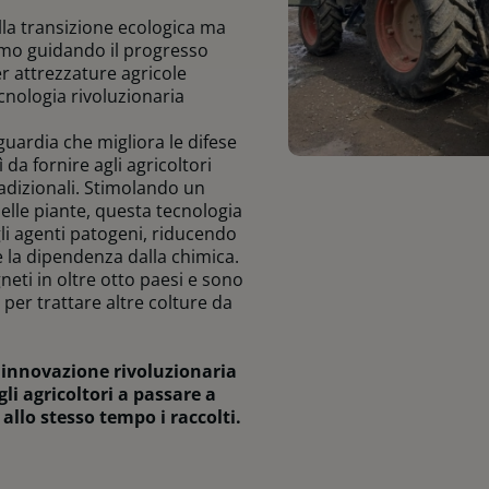
ella transizione ecologica ma
amo guidando il progresso
r attrezzature agricole
cnologia rivoluzionaria
guardia che migliora le difese
 da fornire agli agricoltori
tradizionali. Stimolando un
lle piante, questa tecnologia
li agenti patogeni, riducendo
e la dipendenza dalla chimica.
gneti in oltre otto paesi e sono
per trattare altre colture da
 innovazione rivoluzionaria
li agricoltori a passare a
allo stesso tempo i raccolti.