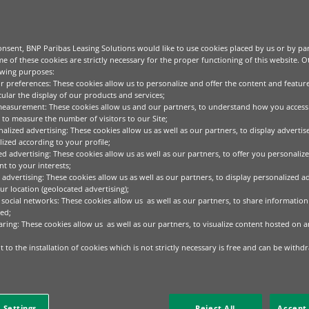
nsent, BNP Paribas Leasing Solutions would like to use cookies placed by us or by par
e of these cookies are strictly necessary for the proper functioning of this website. 
owing purposes:
ur preferences: These cookies allow us to personalize and offer the content and feature
cular the display of our products and services;
measurement: These cookies allow us and our partners, to understand how you access
to measure the number of visitors to our Site;
alized advertising: These cookies allow us as well as our partners, to display adverti
ized according to your profile;
ed advertising: These cookies allow us as well as our partners, to offer you personalize
t to your interests;
 advertising: These cookies allow us as well as our partners, to display personalized a
r location (geolocated advertising);
 social networks: These cookies allow us as well as our partners, to share information 
ed;
aring: These cookies allow us as well as our partners, to visualize content hosted on an
 to the installation of cookies which is not strictly necessary is free and can be withd
o, qui, conta.
 Settings
Reject All
Accept 