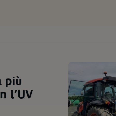
a più
on l’UV