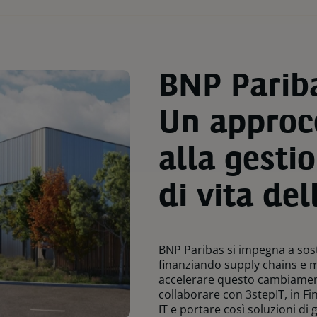
BNP Pariba
Un approc
alla gestio
di vita de
BNP Paribas si impegna a sos
finanziando supply chains e m
accelerare questo cambiament
collaborare con 3stepIT, in Fi
IT e portare così soluzioni di g