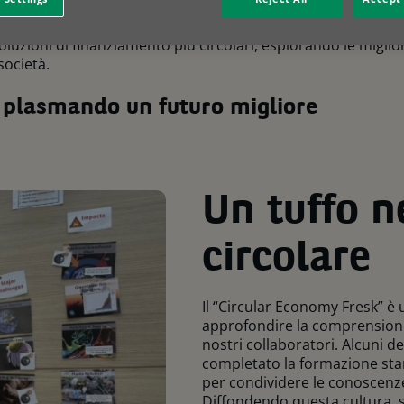
 Solutions ti offre l’opportunità di fare davvero la differen
nsizione verso un futuro più sostenibile, il nostro lavoro co
luzioni di finanziamento più circolari, esplorando le migliori
società.
 plasmando un futuro migliore
Un tuffo n
circolare
Il “Circular Economy Fresk” è
approfondire la comprensione
nostri collaboratori. Alcuni d
completato la formazione stan
per condividere le conoscenze 
Diffondendo questa cultura, 