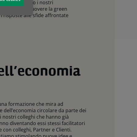
za. Supportando i nostri
nsiste nel promuovere la green
 risposte alle sfide affrontate
ell’economia
 una formazione che mira ad
 dell’economia circolare da parte dei
ei nostri colleghi che hanno già
no diventando essi stessi facilitatori
con colleghi, Partner e Clienti.
stiamo stimolando nuove idee e