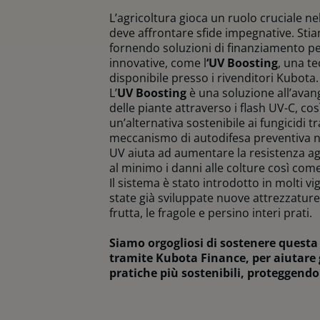
L’agricoltura gioca un ruolo cruciale n
deve affrontare sfide impegnative. Sti
fornendo soluzioni di finanziamento pe
innovative, come l
‘UV Boosting
, una te
disponibile presso i rivenditori Kubota.
L’
UV Boosting
è una soluzione all’avan
delle piante attraverso i flash UV-C, così
un’alternativa sostenibile ai fungicidi 
meccanismo di autodifesa preventiva ne
UV aiuta ad aumentare la resistenza ag
al minimo i danni alle colture così com
Il sistema è stato introdotto in molti vi
state già sviluppate nuove attrezzature 
frutta, le fragole e persino interi prati.
Siamo orgogliosi di sostenere questa
tramite Kubota Finance, per aiutare g
pratiche più sostenibili, proteggendo 