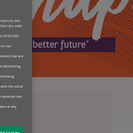
tners on this
Others are used
s of the Site
 on our
sements that are
d advertising,
dvertising
with the social
 external site;
rawn at any
All Cookies