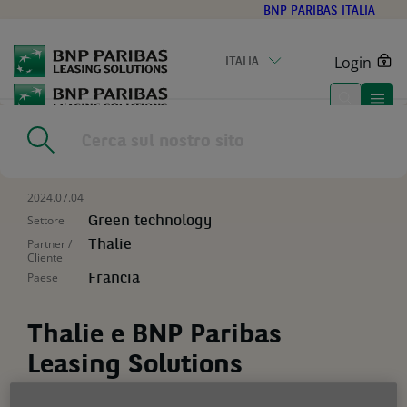
Go
BNP PARIBAS ITALIA
to
main
Login
ITALIA
content
Home
|
Risorse
|
Thalie e BNP Paribas Leasing Solutions
accendono una crescita green
2024.07.04
Settore
Green technology
Partner /
Thalie
Cliente
Paese
Francia
Thalie e BNP Paribas
Leasing Solutions
accendono una crescita