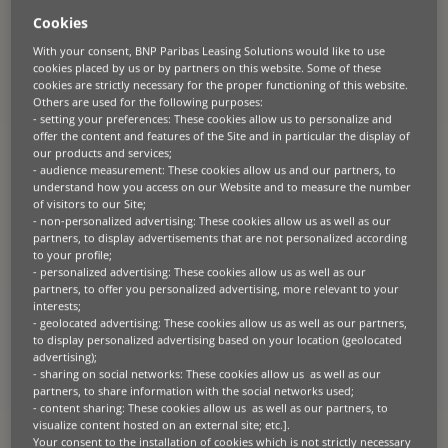
green
Cookies
With your consent, BNP Paribas Leasing Solutions would like to use
cookies placed by us or by partners on this website. Some of these
Informazioni sul partner
cookies are strictly necessary for the proper functioning of this website.
Others are used for the following purposes:
Thalie è un player di spicco del Gruppo francese ENGO, con un range
- setting your preferences: These cookies allow us to personalize and
di attività che spazia dalla progettazione, installazione e gestione di
offer the content and features of the Site and in particular the display of
pannelli solari, passando dai tetti fotovoltaici, fino alle pensiline
our products and services;
fotovoltaiche per parcheggi. Inoltre, offre in affitto inseguitori solari di
- audience measurement: These cookies allow us and our partners, to
ultima generazione.
understand how you access on our Website and to measure the number
Thalie si differenzia perché va ben oltre la semplice installazione:
of visitors to our Site;
conduce studi preliminari meticolosi per personalizzare al meglio i
- non-personalized advertising: These cookies allow us as well as our
progetti, gestisce tutte le attività amministrative e di messa in servizio
partners, to display advertisements that are not personalized according
e fornisce poi una manutenzione continua. E per i più tecnologici, la
to your profile;
piattaforma di monitoraggio in tempo reale – accessibile tramite sito
- personalized advertising: These cookies allow us as well as our
web e app – garantisce agli utenti il controllo completo sul mix
energetico e sui dati di produzione fotovoltaica.
partners, to offer you personalized advertising, more relevant to your
interests;
- geolocated advertising: These cookies allow us as well as our partners,
to display personalized advertising based on your location (geolocated
advertising);
- sharing on social networks: These cookies allow us as well as our
La sfida
partners, to share information with the social networks used;
- content sharing: These cookies allow us as well as our partners, to
Thalie innova costantemente e la sua ultima creazione, un sistema di
visualize content hosted on an external site; etc.].
pannelli solari a inseguimento solare, prometteva guadagni
Your consent to the installation of cookies which is not strictly necessary