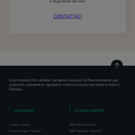
e di gestione dei beni
CONTATTACI
In un mondo che cambia, forniamo soluzioni di finanziamento per
costruire, connettere, spostare, nutrire e curare persone in tutto il
Pianeta.
LINK RAPIDI
ACCESSO DIRETTO
I nostri settori
BNP Paribas Italia
Soluzioni per i Partner
BNP Paribas 3 Step IT