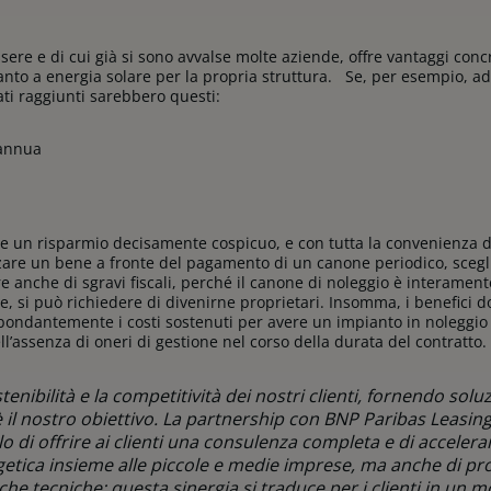
essere e di cui già si sono avvalse molte aziende, offre vantaggi conc
ianto a energia solare per la propria struttura. Se, per esempio, a
tati raggiunti sarebbero questi:
 annua
a
o
be un risparmio decisamente cospicuo, e con tutta la convenienza d
zare un bene a fronte del pagamento di un canone periodico, scegl
 anche di sgravi fiscali, perché il canone di noleggio è interamente 
e, si può richiedere di divenirne proprietari. Insomma, i benefici do
ndantemente i costi sostenuti per avere un impianto in noleggio o
l’assenza di oneri di gestione nel corso della durata del contratto.
tenibilità e la competitività dei nostri clienti, fornendo solu
è il nostro obiettivo. La partnership con BNP Paribas Leasing
 di offrire ai clienti una consulenza completa e di accelerar
etica insieme alle piccole e medie imprese, ma anche di pr
 che tecniche; questa sinergia si traduce per i clienti in un 