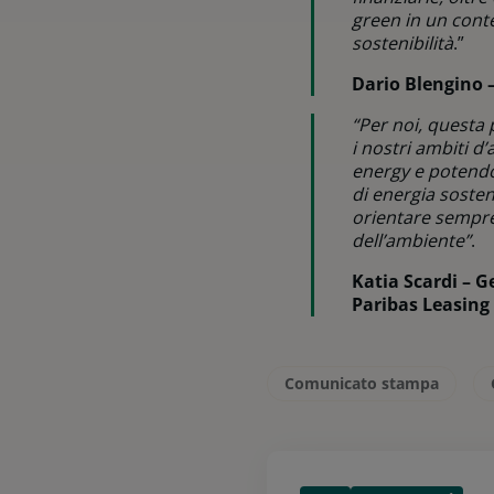
green in un cont
sostenibilità
.”
Dario Blengino 
“Per noi, questa 
i nostri ambiti d
energy e potendo 
di energia sosten
orientare sempre 
dell’ambiente”
.
Katia Scardi – 
Paribas Leasing
Comunicato stampa