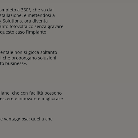
completo a 360°, che va dal
stallazione, e mettendosi a
 Solutions, ora diventa
anto fotovoltaico senza gravare
n questo caso l’impianto
ientale non si gioca soltanto
ari che propongano soluzioni
rto business».
iane, che con facilità possono
rescere e innovare e migliorare
te vantaggiosa: quella che