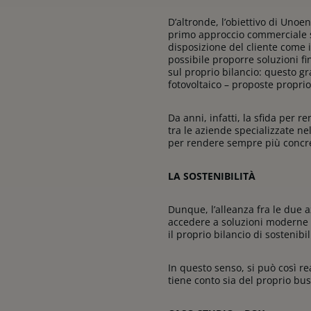
D’altronde, l’obiettivo di Unoe
primo approccio commerciale si
disposizione del cliente come 
possibile proporre soluzioni f
sul proprio bilancio: questo gra
fotovoltaico – proposte propri
Da anni, infatti, la sfida per 
tra le aziende specializzate n
per rendere sempre più concret
LA SOSTENIBILITÀ
Dunque, l’alleanza fra le due 
accedere a soluzioni moderne i
il proprio bilancio di sostenibi
In questo senso, si può così r
tiene conto sia del proprio bu