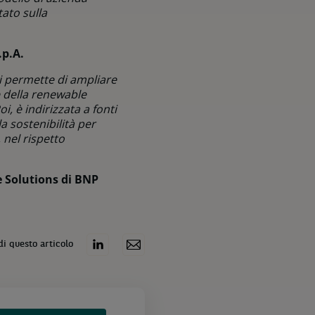
ato sulla
.p.A.
ci permette di ampliare
e della renewable
, è indirizzata a fonti
a sostenibilità per
 nel rispetto
e Solutions di BNP
di questo articolo