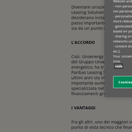
Website and 
- non-person
Diventare un’azienda sostenibi
not personal
Leasing Solutions e Unoenergy 
- personaliz
desiderano installare un impia
more relevan
passo importante verso la trans
- geolocated
sia da un punto di vista ambi
based on you
- sharing on
networks us
L’ACCORDO
- content sh
etc.].
Così, Unoenergy Green Solutions
Your consent
time.
del Gruppo Unoenergy, attivo d
+info
energetico, ha trovato come pa
Paribas Leasing Solutions. Un a
ultimi anni sta incrementando 
Cookies
importante aumento rispetto a
specializzata nel finanziament
finanziamenti green.
I VANTAGGI
Fra gli altri, uno dei maggior
punto di vista tecnico che fina