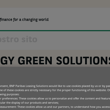
finance for a changing world
RSE
CHI SIAMO
LAVORA CON NOI
E BNP PARIBAS LEASING SOLUTIONS: INSIEME PER MIGLIORARE LA SOSTE
Agriculture
Soluzioni per i Partner
Chi siamo
Constru
Soluzion
BNP Pari
Green technology
Wholesale
Sostenibilità
Health
Comuni
GY GREEN SOLUTION
ICT
Codice di Condotta
Materia
Office equipment
Special
Transportation
LEASING SOLUTIONS:
IORARE LA SOSTENIBI
nsent, BNP Paribas Leasing Solutions would like to use cookies placed by us or by par
e of these cookies are strictly necessary for the proper functioning of this website. 
owing purposes:
IENDE
ur preferences: These cookies allow us to personalize and offer the content and feature
cular the display of our products and services;
measurement: These cookies allow us and our partners, to understand how you access