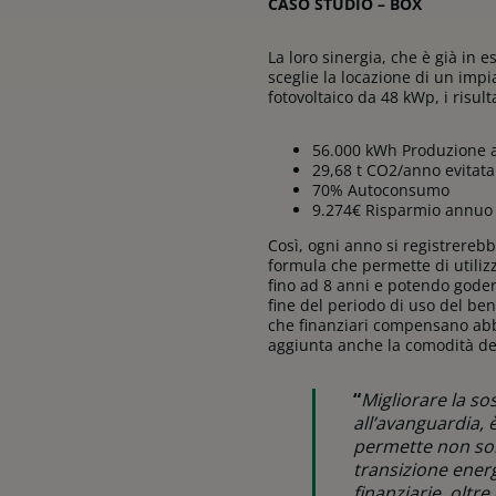
CASO STUDIO
– BOX
La loro sinergia, che è già in 
sceglie la locazione di un imp
fotovoltaico da 48 kWp, i risul
56.000 kWh Produzione
29,68 t CO2/anno evitat
70% Autoconsumo
9.274€ Risparmio annu
Così, ogni anno si registrereb
formula che permette di utiliz
fino ad 8 anni e potendo godere
fine del periodo di uso del ben
che finanziari compensano abbo
aggiunta anche la comodità del
“
Migliorare la sos
all’avanguardia, 
permette non solo
transizione energ
finanziarie, oltre