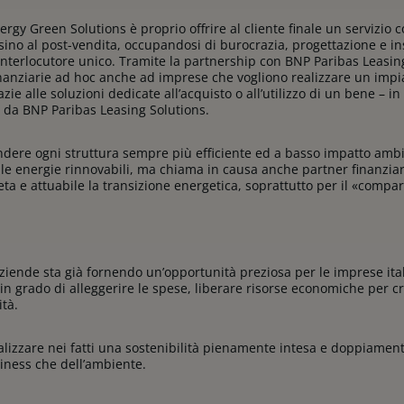
nergy Green Solutions è proprio offrire al cliente finale un servizio 
no al post-vendita, occupandosi di burocrazia, progettazione e in
interlocutore unico. Tramite la partnership con BNP Paribas Leasing
inanziarie ad hoc anche ad imprese che vogliono realizzare un impi
zie alle soluzioni dedicate all’acquisto o all’utilizzo di un bene – i
o da BNP Paribas Leasing Solutions.
rendere ogni struttura sempre più efficiente ed a basso impatto amb
elle energie rinnovabili, ma chiama in causa anche partner finanzi
a e attuabile la transizione energetica, soprattutto per il «compa
aziende sta già fornendo un’opportunità preziosa per le imprese ital
n grado di alleggerire le spese, liberare risorse economiche per c
lità.
ealizzare nei fatti una sostenibilità pienamente intesa e doppiamen
siness che dell’ambiente.