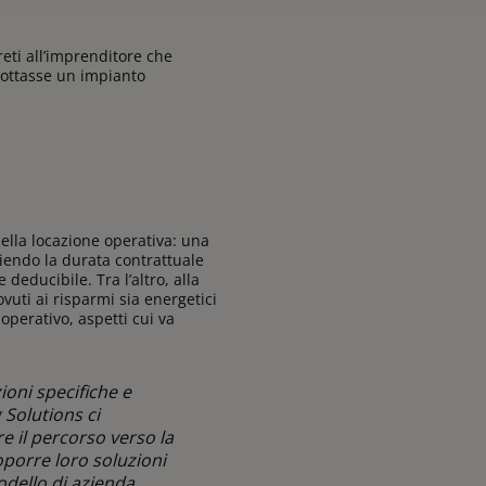
reti all’imprenditore che
dottasse un impianto
ella locazione operativa: una
iendo la durata contrattuale
deducibile. Tra l’altro, alla
vuti ai risparmi sia energetici
perativo, aspetti cui va
zioni specifiche e
 Solutions ci
e il percorso verso la
oporre loro soluzioni
modello di azienda