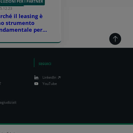
LUZIONI PER I PARTNER
5.12.23
STENIBILITÀ
rché il leasing è
no strumento
ndamentale per
economia circolare
SEGUICI
LinkedIn
T
YouTube
agiudiziali