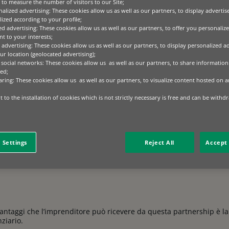
to measure the number of visitors to our Site;
alized advertising: These cookies allow us as well as our partners, to display adverti
le è un traguardo sempre più accessibile, grazie ad accordi come 
ized according to your profile;
Green Solutions. La recente partnership fra i due player, infatti, 
ed advertising: These cookies allow us as well as our partners, to offer you personalize
nto fotovoltaico di ottenere la soluzione più adatta alle proprie es
t to your interests;
izione energetica per la propria attività e diventare sostenibili i
 advertising: These cookies allow us as well as our partners, to display personalized a
entale che da quello economico.
r location (geolocated advertising);
 social networks: These cookies allow us as well as our partners, to share information 
ed;
aring: These cookies allow us as well as our partners, to visualize content hosted on an
, specializzata in impianti per l’efficienza energetica del settore 
 to the installation of cookies which is not strictly necessary is free and can be withd
a oltre vent’anni nella commercializzazione di gas, energia e nei se
rtner ideale la società leader in Italia e in Europa nel finanziamen
ccordo che può costituire un ulteriore tassello nella crescita di en
molto il suo volume d’affari nel «comparto business», registrando n
 Settings
Reject All
Accept 
l 2021. La seconda invece – parte del Gruppo BNP Paribas, maggior
o alle imprese tramite leasing e locazione operativa ed è ormai inc
i vantaggi che l’imprenditore può ricevere da questa partnership è l
nziario.