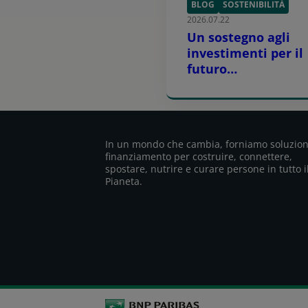
BLOG
SOSTENIBILITÀ
2026.07.22
Un sostegno agli
investimenti per il
futuro
dell’agricoltura
europea, in
collaborazione con 
Banca Europea per 
In un mondo che cambia, forniamo soluzion
Investimenti
finanziamento per costruire, connettere,
spostare, nutrire e curare persone in tutto i
Pianeta.