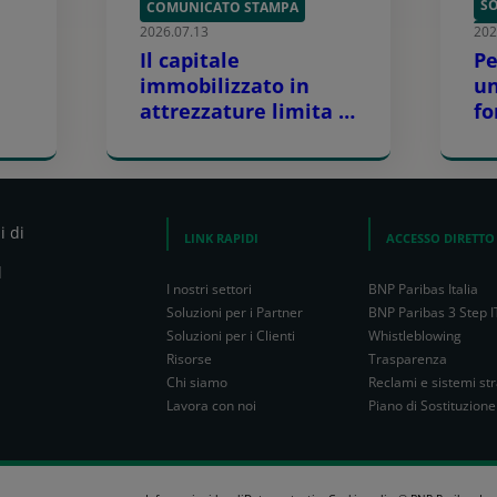
SO
COMUNICATO STAMPA
2026.07.13
202
SO
Il capitale
Pe
immobilizzato in
u
attrezzature limita la
fo
crescita delle
l’
aziende
la
gli
i di
LINK RAPIDI
ACCESSO DIRETTO
l
I nostri settori
BNP Paribas Italia
Soluzioni per i Partner
BNP Paribas 3 Step I
Soluzioni per i Clienti
Whistleblowing
Risorse
Trasparenza
Chi siamo
Reclami e sistemi str
Lavora con noi
Piano di Sostituzione